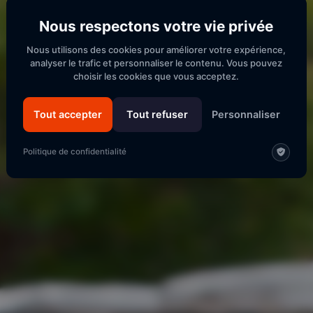
Nous respectons votre vie privée
Nous utilisons des cookies pour améliorer votre expérience,
analyser le trafic et personnaliser le contenu. Vous pouvez
choisir les cookies que vous acceptez.
Tout accepter
Tout refuser
Personnaliser
Pierre naturelle
Politique de confidentialité